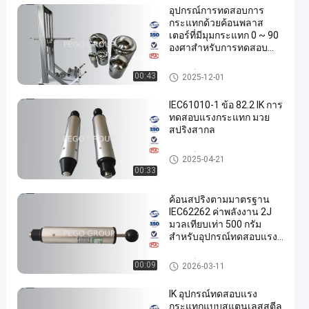
อุปกรณ์การทดสอบการ
กระแทกด้วยค้อนพลาส
เตอร์ที่มีมุมกระแทก 0 ~ 90
องศาสําหรับการทดสอบ
IK07 ถึง IK11 และธาตุ
กระแทกเหล็ก
อุปกรณ์ทดสอบแรงกระแทก
00:43
2025-12-01
IEC61010-1 ข้อ 82.2 IK การ
ทดสอบแรงกระแทก มวย
สปริงสากล
อุปกรณ์ทดสอบแรงกระแทก
2025-04-21
00:33
ค้อนสปริงตามมาตรฐาน
IEC62262 ค่าพลังงาน 2J
มวลเทียบเท่า 500 กรัม
สำหรับอุปกรณ์ทดสอบแรง
กระแทก IK07
อุปกรณ์ทดสอบแรงกระแทก
00:09
2026-03-11
IK อุปกรณ์ทดสอบแรง
กระแทกแบบสแตนเลสสตีล