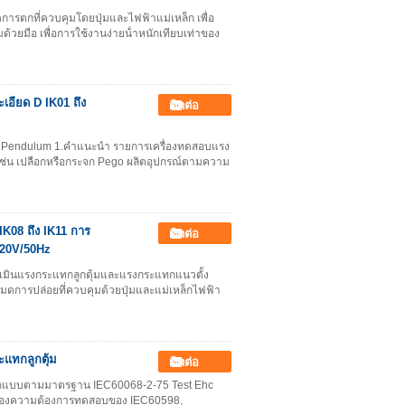
รตกที่ควบคุมโดยปุ่มและไฟฟ้าแม่เหล็ก เพื่อ
้วยมือ เพื่อการใช้งานง่ายน้ําหนักเทียบเท่าของ
เอียด D IK01 ถึง
ติดต่อ
Pendulum 1.คําแนะนํา รายการเครื่องทดสอบแรง
เช่น เปลือกหรือกระจก Pego ผลิตอุปกรณ์ตามความ
K08 ถึง IK11 การ
ติดต่อ
220V/50Hz
มินแรงกระแทกลูกตุ้มและแรงกระแทกแนวตั้ง
การปล่อยที่ควบคุมด้วยปุ่มและแม่เหล็กไฟฟ้า
แทกลูกตุ้ม
ติดต่อ
ออกแบบตามมาตรฐาน IEC60068-2-75 Test Ehc
นองความต้องการทดสอบของ IEC60598,