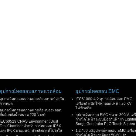
อุปกรณ์ทดสอบสภาพแวดล้อม
อุปกรณ์ทดสอบ EMC
อุปกรณ์ทดสอบสภาพแวดล้อมแบบป้องกัน
IEC61000-4-2 อุปกรณ์ทดสอบ EMC,
การหยด
เครื่องกำเนิดไฟฟ้าออกไฟฟ้า 20 KV
ไฟฟ้าสถิต
อุปกรณ์ทดสอบสภาพแวดล้อมของหลอด
สั่นด้วยถังน้ำขนาด 220 โวลต์
อุปกรณ์ทดสอบ EMC ขนาด 300 V, เครื
กำเนิดไฟฟ้าระบบป้องกันฟ้าผ่า Lightn
IEC60529 CNAS Environment Dust
Surge Generator PLC Touch Screen
Test Chamber สำหรับการทดสอบ IP5X
และ IP6X พร้อมหน้าต่างสังเกตที่โปร่งใส
1.2 / 50 μSอุปกรณ์ทดสอบ EMC เครื่อง
กำเนิดไฟฟ้าแรงดันสูง 50/60 Hz