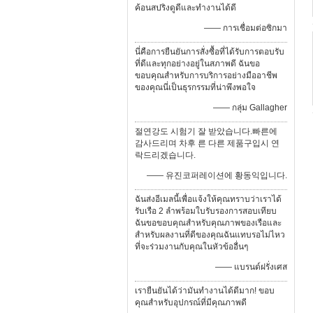
ค้อนสปริงดูดีและทำงานได้ดี
—— การเชื่อมต่อซิกมา
นี่คือการยืนยันการสั่งซื้อที่ได้รับการตอบรับ
ที่ดีและทุกอย่างอยู่ในสภาพดี ฉันขอ
ขอบคุณสำหรับการบริการอย่างมืออาชีพ
ของคุณนี่เป็นธุรกรรมที่น่าพึงพอใจ
—— กลุ่ม Gallagher
절연강도 시험기 잘 받았습니다.빠른에
감사드리며 차후 른 다른 제품구입시 연
락드리겠습니다.
—— 유진코퍼레이션에 황동익입니다.
ฉันส่งอีเมลนี้เพื่อแจ้งให้คุณทราบว่าเราได้
รับเรือ 2 ลำพร้อมใบรับรองการสอบเทียบ
ฉันขอขอบคุณสำหรับคุณภาพของเรือและ
สำหรับผลงานที่ดีของคุณฉันแทบรอไม่ไหว
ที่จะร่วมงานกับคุณในหัวข้ออื่นๆ
—— แบรนด์ฝรั่งเศส
เรายืนยันได้ว่ามันทํางานได้ดีมาก! ขอบ
คุณสําหรับอุปกรณ์ที่มีคุณภาพดี