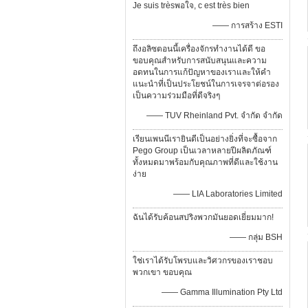
Je suis trèsพอใจ, c est très bien
—— การสร้าง ESTI
ถึงอลิซตอนนี้เครื่องจักรทำงานได้ดี ขอ
ขอบคุณสำหรับการสนับสนุนและความ
อดทนในการแก้ปัญหาของเราและให้คำ
แนะนำที่เป็นประโยชน์ในการเจรจาต่อรอง
เป็นความร่วมมือที่ดีจริงๆ
—— TUV Rheinland Pvt. จำกัด จำกัด
เรียนเพนนีเรายินดีเป็นอย่างยิ่งที่จะซื้อจาก
Pego Group เป็นเวลาหลายปีผลิตภัณฑ์
ทั้งหมดมาพร้อมกับคุณภาพที่ดีและใช้งาน
ง่าย
—— LIA Laboratories Limited
ฉันได้รับค้อนสปริงพวกมันยอดเยี่ยมมาก!
—— กลุ่ม BSH
ใช่เราได้รับโพรบและวิศวกรของเราชอบ
พวกเขา ขอบคุณ
—— Gamma Illumination Pty Ltd