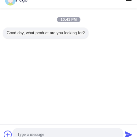
สอบถามทันที
เหล็กกล้าทรงกลม 50 มิลลิลิตรอุปกรณ์ทดสอบอุปกรณ์
ป้องกันการเกิดประกายไฟ A สำหรับ IP1X / Accessiblity
10:41 PM
สอบถามทันที
Good day, what product are you looking for?
1 / 5
เปลี่ยนภาษา
Thai
บ้าน
|
เกี่ยวกับเรา
|
ติดต่อเรา
|
แผนผังเว็บไซต์
|
Privacy Policy
สก์ท็อปดู
Copyright © 2018 - 2026 Pego Electronics (Yi Chun) Company Limited.
All rights reserved.
การพูดคุย
ขออ้าง