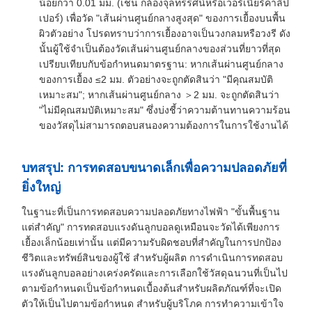
น้อยกว่า 0.01 มม. (เช่น กล้องจุลทรรศน์หรือเวอร์เนียร์คาลิป
เปอร์) เพื่อวัด "เส้นผ่านศูนย์กลางสูงสุด" ของการเยื้องบนพื้น
ผิวตัวอย่าง โปรดทราบว่าการเยื้องอาจเป็นวงกลมหรือวงรี ดัง
นั้นผู้ใช้จำเป็นต้องวัดเส้นผ่านศูนย์กลางของส่วนที่ยาวที่สุด
เปรียบเทียบกับข้อกำหนดมาตรฐาน: หากเส้นผ่านศูนย์กลาง
ของการเยื้อง ≤2 มม. ตัวอย่างจะถูกตัดสินว่า "มีคุณสมบัติ
เหมาะสม"; หากเส้นผ่านศูนย์กลาง ＞2 มม. จะถูกตัดสินว่า
"ไม่มีคุณสมบัติเหมาะสม" ซึ่งบ่งชี้ว่าความต้านทานความร้อน
ของวัสดุไม่สามารถตอบสนองความต้องการในการใช้งานได้
บทสรุป: การทดสอบขนาดเล็กเพื่อความปลอดภัยที่
ยิ่งใหญ่
ในฐานะที่เป็นการทดสอบความปลอดภัยทางไฟฟ้า "ขั้นพื้นฐาน
แต่สำคัญ" การทดสอบแรงดันลูกบอลดูเหมือนจะวัดได้เพียงการ
เยื้องเล็กน้อยเท่านั้น แต่มีความรับผิดชอบที่สำคัญในการปกป้อง
ชีวิตและทรัพย์สินของผู้ใช้ สำหรับผู้ผลิต การดำเนินการทดสอบ
แรงดันลูกบอลอย่างเคร่งครัดและการเลือกใช้วัสดุฉนวนที่เป็นไป
ตามข้อกำหนดเป็นข้อกำหนดเบื้องต้นสำหรับผลิตภัณฑ์ที่จะเปิด
ตัวให้เป็นไปตามข้อกำหนด สำหรับผู้บริโภค การทำความเข้าใจ