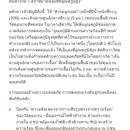
ดันทางกล + สภาพแวดล้อมที่มีอุณหภูมิสูง"
หลักการสำคัญมีดังนี้: ใช้ "หัวกดลูกบอล" เหล็กที่มีน้ำหนักที่ระบุ
(20N) และเส้นผ่านศูนย์กลางที่ระบุ (5 มม.) กดลงบนพื้นผิวของ
วัสดุฉนวนที่ทดสอบ ในเวลาเดียวกัน ให้เพิ่มอุณหภูมิของสภาพ
แวดล้อมการทดสอบเป็น "อุณหภูมิต้านทานความร้อนที่กำหนด"
ของวัสดุ (หรืออุณหภูมิสูงสุดที่คาดไว้ของอุปกรณ์ระหว่างการ
ทำงานปกติ) และรักษาไว้เป็นระยะเวลาหนึ่ง (โดยปกติ 1 ชั่วโมง)
หลังจากทำการทดสอบแล้ว ให้เย็นลงที่อุณหภูมิห้อง ตัดสินว่าวัสดุ
เป็นไปตามข้อกำหนดด้านความปลอดภัยหรือไม่โดยการวัด "เส้น
ผ่านศูนย์กลางของการเยื้อง" ที่เหลืออยู่บนพื้นผิวของวัสดุฉนวน
หากเส้นผ่านศูนย์กลางของการเยื้องไม่เกิน 2 มม. ความต้านทาน
ความร้อนของวัสดุมีคุณสมบัติเหมาะสม มิฉะนั้น จะถือว่าไม่มี
คุณสมบัติ
จากมุมมองด้านความปลอดภัย การทดสอบแรงดันลูกบอลมีสอง
ฟังก์ชันหลัก:
ป้องกัน "ความล้มเหลวจากการเสียรูปทรงจากความร้อน"
ของวัสดุฉนวน: เมื่ออุปกรณ์ไฟฟ้าทำงาน ส่วนประกอบ
ภายใน (เช่น หม้อแปลงไฟฟ้า ตัวต้านทาน ชิป) จะสร้าง
ความร้อน ซึ่งจะเพิ่มอุณหภูมิของส่วนประกอบฉนวน (เช่น