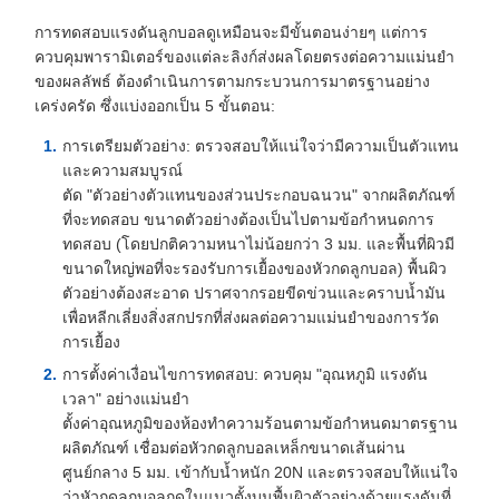
การทดสอบแรงดันลูกบอลดูเหมือนจะมีขั้นตอนง่ายๆ แต่การ
ควบคุมพารามิเตอร์ของแต่ละลิงก์ส่งผลโดยตรงต่อความแม่นยำ
ของผลลัพธ์ ต้องดำเนินการตามกระบวนการมาตรฐานอย่าง
เคร่งครัด ซึ่งแบ่งออกเป็น 5 ขั้นตอน:
การเตรียมตัวอย่าง: ตรวจสอบให้แน่ใจว่ามีความเป็นตัวแทน
และความสมบูรณ์
ตัด "ตัวอย่างตัวแทนของส่วนประกอบฉนวน" จากผลิตภัณฑ์
ที่จะทดสอบ ขนาดตัวอย่างต้องเป็นไปตามข้อกำหนดการ
ทดสอบ (โดยปกติความหนาไม่น้อยกว่า 3 มม. และพื้นที่ผิวมี
ขนาดใหญ่พอที่จะรองรับการเยื้องของหัวกดลูกบอล) พื้นผิว
ตัวอย่างต้องสะอาด ปราศจากรอยขีดข่วนและคราบน้ำมัน
เพื่อหลีกเลี่ยงสิ่งสกปรกที่ส่งผลต่อความแม่นยำของการวัด
การเยื้อง
การตั้งค่าเงื่อนไขการทดสอบ: ควบคุม "อุณหภูมิ แรงดัน
เวลา" อย่างแม่นยำ
ตั้งค่าอุณหภูมิของห้องทำความร้อนตามข้อกำหนดมาตรฐาน
ผลิตภัณฑ์ เชื่อมต่อหัวกดลูกบอลเหล็กขนาดเส้นผ่าน
ศูนย์กลาง 5 มม. เข้ากับน้ำหนัก 20N และตรวจสอบให้แน่ใจ
ว่าหัวกดลูกบอลกดในแนวตั้งบนพื้นผิวตัวอย่างด้วยแรงดันที่