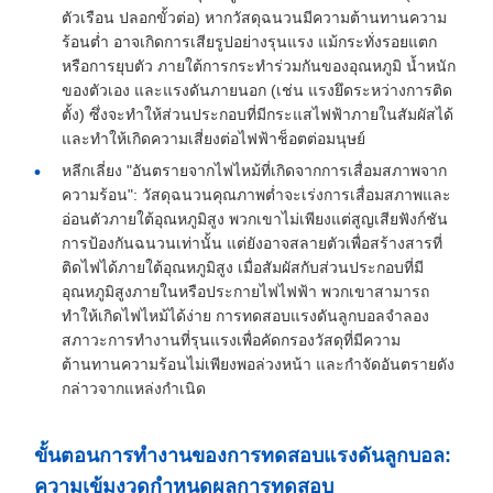
ตัวเรือน ปลอกขั้วต่อ) หากวัสดุฉนวนมีความต้านทานความ
ร้อนต่ำ อาจเกิดการเสียรูปอย่างรุนแรง แม้กระทั่งรอยแตก
หรือการยุบตัว ภายใต้การกระทำร่วมกันของอุณหภูมิ น้ำหนัก
ของตัวเอง และแรงดันภายนอก (เช่น แรงยึดระหว่างการติด
ตั้ง) ซึ่งจะทำให้ส่วนประกอบที่มีกระแสไฟฟ้าภายในสัมผัสได้
และทำให้เกิดความเสี่ยงต่อไฟฟ้าช็อตต่อมนุษย์
หลีกเลี่ยง "อันตรายจากไฟไหม้ที่เกิดจากการเสื่อมสภาพจาก
ความร้อน": วัสดุฉนวนคุณภาพต่ำจะเร่งการเสื่อมสภาพและ
อ่อนตัวภายใต้อุณหภูมิสูง พวกเขาไม่เพียงแต่สูญเสียฟังก์ชัน
การป้องกันฉนวนเท่านั้น แต่ยังอาจสลายตัวเพื่อสร้างสารที่
ติดไฟได้ภายใต้อุณหภูมิสูง เมื่อสัมผัสกับส่วนประกอบที่มี
อุณหภูมิสูงภายในหรือประกายไฟไฟฟ้า พวกเขาสามารถ
ทำให้เกิดไฟไหม้ได้ง่าย การทดสอบแรงดันลูกบอลจำลอง
สภาวะการทำงานที่รุนแรงเพื่อคัดกรองวัสดุที่มีความ
ต้านทานความร้อนไม่เพียงพอล่วงหน้า และกำจัดอันตรายดัง
กล่าวจากแหล่งกำเนิด
ขั้นตอนการทำงานของการทดสอบแรงดันลูกบอล:
ความเข้มงวดกำหนดผลการทดสอบ