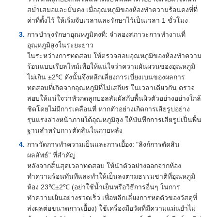
สม่ำเสมอและมั่นคง เมื่ออุณหภูมิของห้องทำความร้อนคงที่ที่
ค่าที่ตั้งไว้ ให้เริ่มจับเวลาและรักษาไว้เป็นเวลา 1 ชั่วโมง
การบำรุงรักษาอุณหภูมิคงที่: จำลองสภาวะการทำงานที่
อุณหภูมิสูงในระยะยาว
ในระหว่างการทดสอบ ให้ตรวจสอบอุณหภูมิของห้องทำความ
ร้อนแบบเรียลไทม์เพื่อให้แน่ใจว่าความผันผวนของอุณหภูมิ
ไม่เกิน ±2℃ ดังนั้นจึงหลีกเลี่ยงการเบี่ยงเบนของผลการ
ทดสอบที่เกิดจากอุณหภูมิที่ไม่เสถียร ในเวลาเดียวกัน ตรวจ
สอบให้แน่ใจว่าหัวกดลูกบอลสัมผัสกับพื้นผิวตัวอย่างอย่างใกล้
ชิดโดยไม่มีการเคลื่อนที่ หากตัวอย่างเกิดการเสียรูปอย่าง
รุนแรงล่วงหน้าภายใต้อุณหภูมิสูง ให้บันทึกการเสียรูปเป็นพื้น
ฐานสำหรับการตัดสินในภายหลัง
การวัดการทำความเย็นและการเยื้อง: "ลิงก์การตัดสิน
ผลลัพธ์" ที่สำคัญ
หลังจากสิ้นสุดเวลาทดสอบ ให้นำตัวอย่างออกจากห้อง
ทำความร้อนทันทีและทำให้เย็นลงตามธรรมชาติที่อุณหภูมิ
ห้อง 23℃±2℃ (อย่าใช้น้ำเย็นหรือวิธีการอื่นๆ ในการ
ทำความเย็นอย่างรวดเร็ว เพื่อหลีกเลี่ยงการหดตัวของวัสดุที่
ส่งผลต่อขนาดการเยื้อง) ใช้เครื่องมือวัดที่มีความแม่นยำไม่