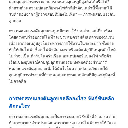
ควบคุมอุตสาหกรรมสามารถทนต่ออุณหภูมิสูงจัดได้หรือไม่?
คำถามด้านความปลอดภัยทางไฟฟ้าที่สำคัญเหล่านี้ทั้งหมดได้
รับคำตอบจาก "ผู้ตรวจสอบที่มองไม่เห็น" — การทดสอบแรงดัน
ลูกบอล
การทดสอบแรงดันลูกบอลดูเหมือนจะใช้งานง่าย แต่เกี่ยวข้อง
โดยตรงกับว่าอุปกรณ์ไฟฟ้าจะประสบความล้มเหลวของฉนวน
เนื่องจากอุณหภูมิสูงในระหว่างการใช้งานในระยะยาว ซึ่งอาจ
ทำให้เกิดไฟฟ้าช็อต ไฟฟ้าลัดวงจร หรือแม้แต่อุบัติเหตุเพลิงไหม้
ไม่ว่าจะเป็นเต้ารับในครัวเรือน อะแดปเตอร์แปลงไฟ หรือตัว
เรือนของอุปกรณ์ควบคุมอุตสาหกรรม ทั้งหมดต้องผ่านการ
ทดสอบแรงดันลูกบอลเพื่อให้มั่นใจในความปลอดภัยภายใต้
อุณหภูมิการทำงานที่กำหนดและสภาพแวดล้อมที่มีอุณหภูมิสูงที่
ไม่คาดคิด
การทดสอบแรงดันลูกบอลคืออะไร? ฟังก์ชันหลัก
คืออะไร?
การทดสอบแรงดันลูกบอลเป็นการทดสอบวิธีหนึ่งที่จำลองความ
ต้านทานของส่วนประกอบฉนวนของอุปกรณ์ไฟฟ้าภายใต้ "แรง