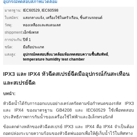
อุปกรณ์ทดสอบสภาพแวดล้อม
มาตรฐาน:
IEC60529, IEC60598
ใบสมัคร:
แสงกลางแจ้ง, เครื่องใช้ในครัวเรือน, ชิ้นส่วนรถยนต์
วัสดุ:
ทองเหลืองและสแตนเลส
shippment:
เอ็กซ์เพรส
การประกัน:
ปีที่ 1
ชนิด:
มือถือประเภท
อุปกรณ์ทดสอบสิ่งแวดล้อมห้องทดสอบความชื้นสัมพัทธ์
แสงสูง:
,
temperature humidity test chamber
IPX3 และ IPX4 หัวฉีดสเปรย์ฉีดมืออุปกรณ์กันสะเทือน
และสเปรย์ฉีด
บทนำ:
หัวฉีดน้ำได้รับการออกแบบอย่างเคร่งครัดตามข้อกำหนดของรหัส IPX3
และ IPX4 ของมาตรฐาน GB4208 และ IEC60529
ใช้เพื่อทดสอบ
ประสิทธิภาพการกันน้ำของเครื่องใช้ไฟฟ้าและอิเล็กทรอนิกส์
ข้อแตกต่างหลักของหัวฉีดสเปรย์ IPX3 และ IPX4 คือ IPX4 จำเป็นต้อง
ถอดปล่องระบายความร้อนของหัวฉีดพ่นออกเพื่อให้ตู้เก็บน้ำไว้ในทิศทาง