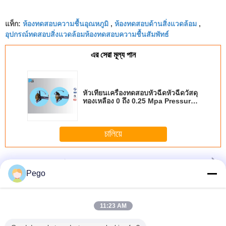
ห้องทดสอบความชื้นอุณหภูมิ
ห้องทดสอบด้านสิ่งแวดล้อม
แท็ก:
,
,
อุปกรณ์ทดสอบสิ่งแวดล้อมห้องทดสอบความชื้นสัมพัทธ์
এর সেরা মূল্য পান
หัวเทียนเครื่องทดสอบหัวฉีดหัวฉีดวัสดุ
ทองเหลือง 0 ถึง 0.25 Mpa Pressure
Gauge
চালিয়ে
อุปกรณ์ทดสอบสภาพแวดล้อม
มากกว่า
Pego
11:23 AM
ทดสอบแรง
หัวเทียนเครื่อง
IEC60598 อุปกรณ์
อุปกรณ์ทดสอบสิ่ง
ISO20653