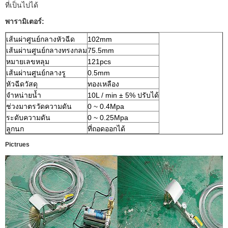
ที่เป็นไปได้
พารามิเตอร์:
เส้นผ่าศูนย์กลางหัวฉีด
102mm
เส้นผ่านศูนย์กลางทรงกลม
75.5mm
หมายเลขหลุม
121pcs
เส้นผ่านศูนย์กลางรู
0.5mm
หัวฉีดวัสดุ
ทองเหลือง
จำหน่ายน้ำ
10L / min ± 5% ปรับได้
ช่วงมาตรวัดความดัน
0 ~ 0.4Mpa
ระดับความดัน
0 ~ 0.25Mpa
ลูกนก
ที่ถอดออกได้
Pictrues