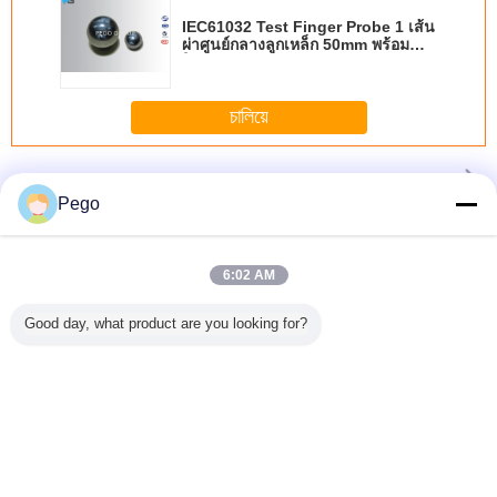
IEC61032 Test Finger Probe 1 เส้น
ผ่าศูนย์กลางลูกเหล็ก 50mm พร้อม
ใบรับรอง CNAS
চালিয়ে
ทดสอบ Finger Probe
มากกว่า
Pego
6:02 AM
วัสดุสแตน
ใหม่ Conditon
UL507 PA100A
ไนล่อนจับ UL507
การทดสอ
อ Probe
IEC60335 ยาวทด
ข้อทดสอบนิ้ว
PA135A การเข้าถึง
Probe ที่ไม
Good day, what product are you looking for?
njointed
สอบพร็อบชุดฉนวน
Probe Third -
การทดสอบการสอบ
รับรองต
onditon
วัสดุจับรับประกัน 1
ใบรับรองห้องปฏิบัติ
สวนนิ้วสแตนเลส
มาตร
0601
ปี
การสำหรับใบพัด
สำหรับส่วนที่ไม่มี
IEC61032 ร
ลม
ฉนวนสด
ข้อกำ
เปลี่ยนภาษา
Thai