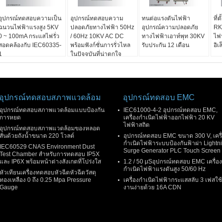
อุปกรณ์ทดสอบความเป็น
อุปกรณ์ทดสอบความ
ทนต่อแรงดันไฟฟ้า
ที่
ฉนวนไฟฟ้าแรงสูง 5KV
ปลอดภัยทางไฟฟ้า 50Hz
อุปกรณ์ความปลอดภัย
RK
0 ~ 100mA กระแสไฟรั่ว
/ 60Hz 10KV AC DC
ทางไฟฟ้าเอาท์พุท 30KV
ไฟ
สอดคล้องกับ IEC60335-
พร้อมฟังก์ชั่นการรั่วไหล
รับประกัน 12 เดือน
อิเ
1
ในปัจจุบันที่น่าตกใจ
อุปกรณ์ทดสอบสภาพแวดล้อม
อุปกรณ์ทดสอบ EMC
อุปกรณ์ทดสอบสภาพแวดล้อมแบบป้องกัน
IEC61000-4-2 อุปกรณ์ทดสอบ EMC,
การหยด
เครื่องกำเนิดไฟฟ้าออกไฟฟ้า 20 KV
ไฟฟ้าสถิต
อุปกรณ์ทดสอบสภาพแวดล้อมของหลอด
สั่นด้วยถังน้ำขนาด 220 โวลต์
อุปกรณ์ทดสอบ EMC ขนาด 300 V, เครื
กำเนิดไฟฟ้าระบบป้องกันฟ้าผ่า Lightn
IEC60529 CNAS Environment Dust
Surge Generator PLC Touch Screen
Test Chamber สำหรับการทดสอบ IP5X
และ IP6X พร้อมหน้าต่างสังเกตที่โปร่งใส
1.2 / 50 μSอุปกรณ์ทดสอบ EMC เครื่อง
กำเนิดไฟฟ้าแรงดันสูง 50/60 Hz
หัวเทียนเครื่องทดสอบหัวฉีดหัวฉีดวัสดุ
ทองเหลือง 0 ถึง 0.25 Mpa Pressure
เครื่องกำเนิดไฟฟ้ากระแสสลับ 3 เฟสใช้
Gauge
งานง่ายด้วย 16A CDN