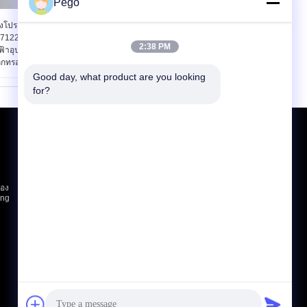
Pego
ตั้งโปรแกรม Megger
RK2678XM อุปกรณ์
7122 ทนต่อแรงดัน
ทดสอบความต้านทานก
2:38 PM
ฟ้าอุปกรณ์ทดสอบ
ราวด์ 32A สอดคล้องกับ
ล็กทรอนิกส์
IEC60065 / IEC60950
Good day, what product are you looking 
for?
ขอใบเสนอราคา
ส่ง
่อง
ing
E-Mail
แผนผังเว็บไซต์
|
ไซต์มือถือ