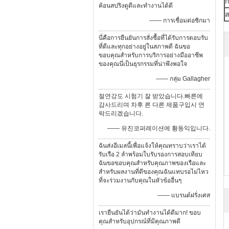
ก
ค้อนสปริงดูดีและทำงานได้ดี
—— การเชื่อมต่อซิกมา
นี่คือการยืนยันการสั่งซื้อที่ได้รับการตอบรับ
ที่ดีและทุกอย่างอยู่ในสภาพดี ฉันขอ
ขอบคุณสำหรับการบริการอย่างมืออาชีพ
ของคุณนี่เป็นธุรกรรมที่น่าพึงพอใจ
—— กลุ่ม Gallagher
절연강도 시험기 잘 받았습니다.빠른에
감사드리며 차후 른 다른 제품구입시 연
락드리겠습니다.
—— 유진코퍼레이션에 황동익입니다.
ฉันส่งอีเมลนี้เพื่อแจ้งให้คุณทราบว่าเราได้
รับเรือ 2 ลำพร้อมใบรับรองการสอบเทียบ
ฉันขอขอบคุณสำหรับคุณภาพของเรือและ
สำหรับผลงานที่ดีของคุณฉันแทบรอไม่ไหว
ที่จะร่วมงานกับคุณในหัวข้ออื่นๆ
—— แบรนด์ฝรั่งเศส
เรายืนยันได้ว่ามันทํางานได้ดีมาก! ขอบ
คุณสําหรับอุปกรณ์ที่มีคุณภาพดี