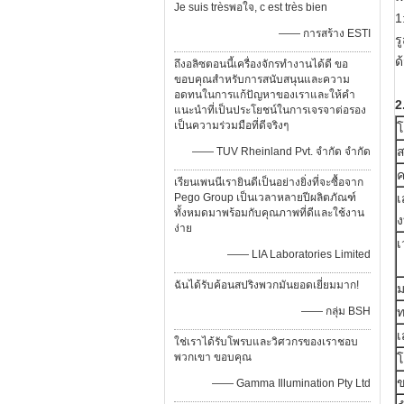
Je suis trèsพอใจ, c est très bien
1
—— การสร้าง ESTI
ร
ด
ถึงอลิซตอนนี้เครื่องจักรทำงานได้ดี ขอ
ขอบคุณสำหรับการสนับสนุนและความ
อดทนในการแก้ปัญหาของเราและให้คำ
2
แนะนำที่เป็นประโยชน์ในการเจรจาต่อรอง
เป็นความร่วมมือที่ดีจริงๆ
โ
ส
—— TUV Rheinland Pvt. จำกัด จำกัด
ค
เรียนเพนนีเรายินดีเป็นอย่างยิ่งที่จะซื้อจาก
Pego Group เป็นเวลาหลายปีผลิตภัณฑ์
เ
ทั้งหมดมาพร้อมกับคุณภาพที่ดีและใช้งาน
ง
ง่าย
—— LIA Laboratories Limited
ฉันได้รับค้อนสปริงพวกมันยอดเยี่ยมมาก!
ม
—— กลุ่ม BSH
ท
เ
ใช่เราได้รับโพรบและวิศวกรของเราชอบ
พวกเขา ขอบคุณ
โ
ข
—— Gamma Illumination Pty Ltd