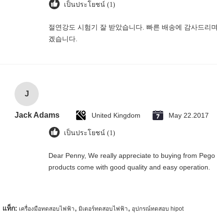
เป็นประโยชน์ (1)
절연강도 시험기 잘 받았습니다. 빠른 배송에 감사드리며
겠습니다.
J
Jack Adams
United Kingdom
May 22.2017
เป็นประโยชน์ (1)
Dear Penny, We really appreciate to buying from Pego G
products come with good quality and easy operation.
,
,
แท็ก:
เครื่องมือทดสอบไฟฟ้า
มิเตอร์ทดสอบไฟฟ้า
อุปกรณ์ทดสอบ hipot