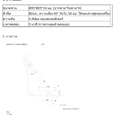
ขนาดชาม
Ø35*Ø25*10 มม. (ปากชาม*ก้นชาม*H)
หัวฉีด
Ø2มม., ความเอียง 60° กับโถ, 50 มม. ใต้ขอบล่างสุดของเครื่อง
ความดัน
0.4Mpa จอแสดงผลมิเตอร์
เวลาทดสอบ
5 นาที (การควบคุมด้วยตนเอง)
3. ภาพวาด