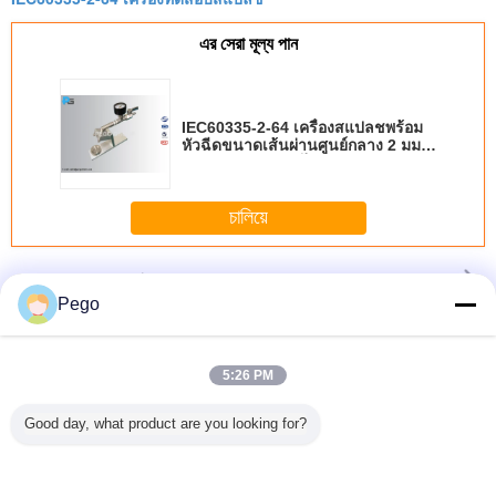
এর সেরা মূল্য পান
IEC60335-2-64 เครื่องสแปลชพร้อม
หัวฉีดขนาดเส้นผ่านศูนย์กลาง 2 มม.
สำหรับทดสอบเตาไฟฟ้า
চালিয়ে
อุปกรณ์ทดสอบสภาพแวดล้อม
มากกว่า
Pego
5:26 PM
ทดสอบแรง
หัวเทียนเครื่อง
IEC60598 อุปกรณ์
อุปกรณ์ทดสอบสิ่ง
ISO20653
 AC 220V
ทดสอบหัวฉีดหัวฉีด
ทดสอบสภาพ
แวดล้อมสแตนเลส
ห้องทดสอ
Good day, what product are you looking for?
นเสียงสเต
วัสดุทองเหลือง 0
แวดล้อมแบบกันน้ำ
IEC60695-10-2
เปรย
ลส
ถึง 0.25 Mpa
นำไปใช้กับโคมไฟ
เครื่องทดสอบแรง
Pressure Gauge
กลางแจ้ง
ดันบอล