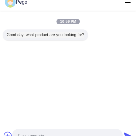
Pego
10:59 PM
์ทดสอบ
อุปกรณ์สําหรับ
เครื่องทดสอบแรง
อุปกรณ์ทดสอบ
NH4CI So
ดภัยทาง
ตรวจสอบความเสีย
ดัดแปลง
ความเป็นฉนวน
Tracking
Good day, what product are you looking for?
EC60598
หายของตัวนําตาม
ไฟฟ้ากระแสสลับ
ไฟฟ้าแรงสูง 5KV 0
Tester IE
IEC60884-1 ข้อ
AC / DC 5/10/20 /
~ 100mA กระแส
การทดส
122.5
50KV พร้อมใบรับ
ไฟรั่วสอดคล้องกับ
ติดตามขอ
รอง CE
IEC60335-1
สารสา
เปลี่ยนภาษา
Thai
บ้าน
|
เกี่ยวกับเรา
|
ติดต่อเรา
|
แผนผังเว็บไซต์
|
Privacy Policy
สก์ท็อปดู
Copyright © 2018 - 2026 Pego Electronics (Yi Chun) Company Limited.
All rights reserved.