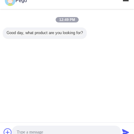
Pego
ติดต่อเรา
อุปกรณ์การทดสอบ IP วัสดุโลหะไนล่อน IEC60529 โพ
รบทดสอบ A / 2 ทรงกลมทดสอบ
12:49 PM
ติดต่อเรา
Good day, what product are you looking for?
5 / 7
เปลี่ยนภาษา
Thai
บ้าน
|
เกี่ยวกับเรา
|
ติดต่อเรา
|
แผนผังเว็บไซต์
|
Privacy Policy
สก์ท็อปดู
Copyright © 2018 - 2026 Pego Electronics (Yi Chun) Company Limited.
All rights reserved.
การพูดคุย
ขออ้าง