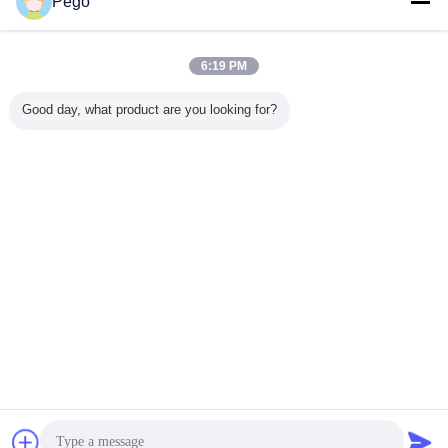
Pego
ติดต่อเรา
วัสดุเหล็กชุบแข็งซ็อกเก็ตทดสอบถอนทดสอบแรงดึง AS /
NZS3112
6:19 PM
ติดต่อเรา
Good day, what product are you looking for?
6 / 9
เปลี่ยนภาษา
Thai
บ้าน
|
เกี่ยวกับเรา
|
ติดต่อเรา
|
แผนผังเว็บไซต์
|
Privacy Policy
สก์ท็อปดู
Copyright © 2018 - 2026 Pego Electronics (Yi Chun) Company Limited.
All rights reserved.
การพูดคุย
ขออ้าง