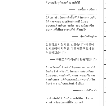
ค้อนสปริงดูดีและทำงานได้ดี
—— การเชื่อมต่อซิกมา
นี่คือการยืนยันการสั่งซื้อที่ได้รับการตอบรับ
ที่ดีและทุกอย่างอยู่ในสภาพดี ฉันขอ
ขอบคุณสำหรับการบริการอย่างมืออาชีพ
ของคุณนี่เป็นธุรกรรมที่น่าพึงพอใจ
—— กลุ่ม Gallagher
절연강도 시험기 잘 받았습니다.빠른에
감사드리며 차후 른 다른 제품구입시 연
락드리겠습니다.
—— 유진코퍼레이션에 황동익입니다.
ฉันส่งอีเมลนี้เพื่อแจ้งให้คุณทราบว่าเราได้
รับเรือ 2 ลำพร้อมใบรับรองการสอบเทียบ
ฉันขอขอบคุณสำหรับคุณภาพของเรือและ
สำหรับผลงานที่ดีของคุณฉันแทบรอไม่ไหว
ที่จะร่วมงานกับคุณในหัวข้ออื่นๆ
—— แบรนด์ฝรั่งเศส
เรายืนยันได้ว่ามันทํางานได้ดีมาก! ขอบ
คุณสําหรับอุปกรณ์ที่มีคุณภาพดี