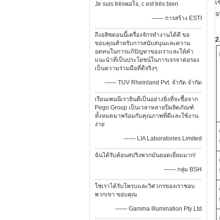
เ
Je suis trèsพอใจ, c est très bien
จ
—— การสร้าง ESTI
ถึงอลิซตอนนี้เครื่องจักรทำงานได้ดี ขอ
2
ขอบคุณสำหรับการสนับสนุนและความ
อดทนในการแก้ปัญหาของเราและให้คำ
แนะนำที่เป็นประโยชน์ในการเจรจาต่อรอง
เป็นความร่วมมือที่ดีจริงๆ
—— TUV Rheinland Pvt. จำกัด จำกัด
เรียนเพนนีเรายินดีเป็นอย่างยิ่งที่จะซื้อจาก
Pego Group เป็นเวลาหลายปีผลิตภัณฑ์
ทั้งหมดมาพร้อมกับคุณภาพที่ดีและใช้งาน
ง่าย
—— LIA Laboratories Limited
ฉันได้รับค้อนสปริงพวกมันยอดเยี่ยมมาก!
—— กลุ่ม BSH
ใช่เราได้รับโพรบและวิศวกรของเราชอบ
พวกเขา ขอบคุณ
—— Gamma Illumination Pty Ltd