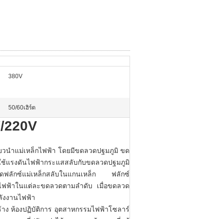
380V
50/60เฮิร์ต
V/220V
่ยวนำแม่เหล็กไฟฟ้า โดยมีขดลวดปฐมภูมิ ขด
อใช้แรงดันไฟฟ้ากระแสสลับกับขดลวดปฐมภูมิ
ดฟลักซ์แม่เหล็กสลับในแกนเหล็ก ฟลักซ์
่อนไฟฟ้าในแต่ละขดลวดตามลำดับ เมื่อขดลวด
ลังงานไฟฟ้า
ร้าง ห้องปฏิบัติการ อุตสาหกรรมไฟฟ้าโซลาร์