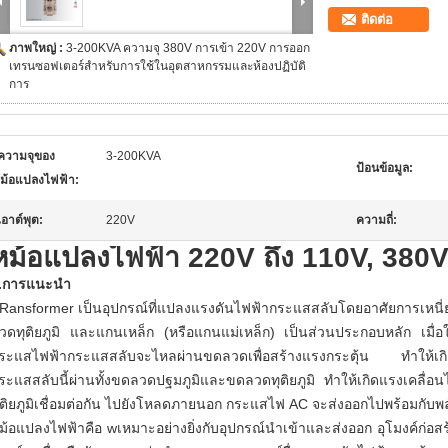
ติดต่อ
ภาพใหญ่ :
3-200KVA ความจุ 380V การเข้า 220V การออก
เทรนซอฟเตอร์สําหรับการใช้ในอุตสาหกรรมและห้องปฏิบัติ
การ
ความจุของ
3-200KVA
ป้อนข้อมูล:
ม้อแปลงไฟฟ้า:
เอาต์พุต:
220V
ความถี่:
หม้อแปลงไฟฟ้า 220V ถึง 110V, 380
.
การแนะนำ
Ransformer เป็นอุปกรณ์ที่แปลงแรงดันไฟฟ้ากระแสสลับโดยอาศัยการเหนี
วดทุติยภูมิ และแกนเหล็ก (หรือแกนแม่เหล็ก) เป็นส่วนประกอบหลัก เมื่
ระแสไฟฟ้ากระแสสลับจะไหลผ่านขดลวดเพื่อสร้างแรงกระตุ้น ทำให้เกิ
ระแสสลับนี้ผ่านทั้งขดลวดปฐมภูมิและขดลวดทุติยภูมิ ทำให้เกิดแรงเคลื
ุติยภูมิเชื่อมต่อกัน ไปยังโหลดภายนอก กระแสไฟ AC จะส่งออกไปพร้อมกับพ
ม้อแปลงไฟฟ้าคือ w
เหมาะอย่างยิ่งกับอุปกรณ์นำเข้าและส่งออก อุโมงค์ก่อส