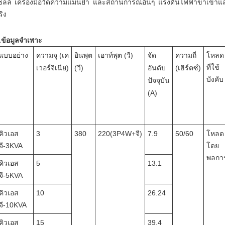
ซลล์ เครื่องมือวัดความแม่นยำ และสถานการณ์อื่นๆ
แรงดันไฟฟ้าขาเข้าแล
ริง
.
ข้อมูลจำเพาะ
แบบอย่าง
ความจุ (
เค
อินพุต
เอาท์พุต (วี)
จัด
ความถี่
โหลด
ที่ใช้
เวอร์จิเนีย
)
(วี)
อันดับ
(เฮิร์ตซ์)
บังคับ
ปัจจุบัน
(A)
คิวเอส
3
380
220
(3P4W
+จี
)
7.9
50/60
โหลด
จี-3KVA
โดย
พลกา
คิวเอส
5
13.1
จี-5KVA
คิวเอส
10
26.24
จี-10KVA
คิวเอส
15
39.4