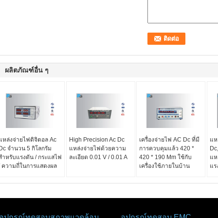
ผลิตภัณฑ์อื่น ๆ
แหล่งจ่ายไฟดิจิตอล Ac
High Precision Ac Dc
เครื่องจ่ายไฟ AC Dc ที่มี
แห
Dc จำนวน 5 กิโลกรัม
แหล่งจ่ายไฟด้วยความ
การควบคุมแล้ว 420 *
Dc
สำหรับแรงดัน / กระแสไฟ
ละเอียด 0.01 V / 0.01 A
420 * 190 Mm ใช้กับ
แห
/ ความถี่ในการแสดงผล
เครื่องใช้ภายในบ้าน
แร
อุปกรณ์ทดสอบสภาพแวดล้อม
อุปกรณ์ทดสอบ EMC